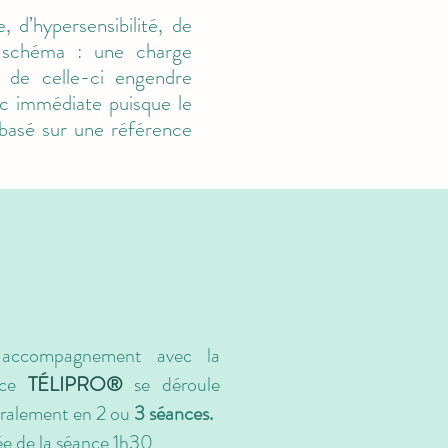
, d’hypersensibilité, de
e schéma : une charge
n de celle-ci engendre
nc immédiate puisque le
 basé sur une référence
accompagnement avec la
nce
TÉLIPRO
®
se déroule
ralement en 2 ou
3 séances.
e de la séance 1h30