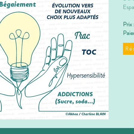
Espa
Prix
Paie
Ré