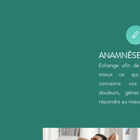
ANAMNÈS
Echange
afin d
mieux ce qu
connaitre vos
douleurs, gê
ne
répondre au mieu