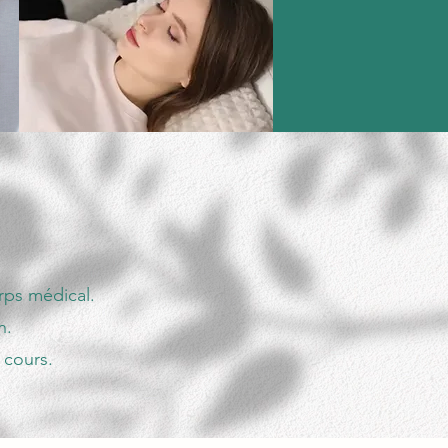
rps médical.
n.
 cours.