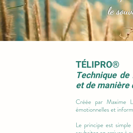
le sou
TÉLIPRO
®
Technique de 
et de manière d
Créée par Maxime Le
émotionnelles et informa
Le principe est simple
souhaitez en arriver à a