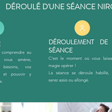
DÉROULÉ D'UNE SÉANCE NI
R
AIF
DÉROULEMENT DE
E
SÉANCE
e comprendre au
C'est le moment où vous laiss
i vous am
ène,
magie opérer !
 besoins, vos
La séance
se déroule habillé
,
s et pouvoir y
serez assis ou allongé.
x.