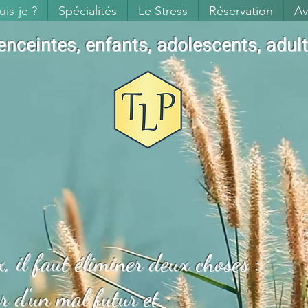
uis-je ?
Spécialités
Le Stress
Réservation
Av
ceintes, enfants, adolescents, adult
, il faut éliminer deux choses :
ur d'un mal futur et