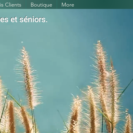
is Clients
Boutique
More
es et séniors.