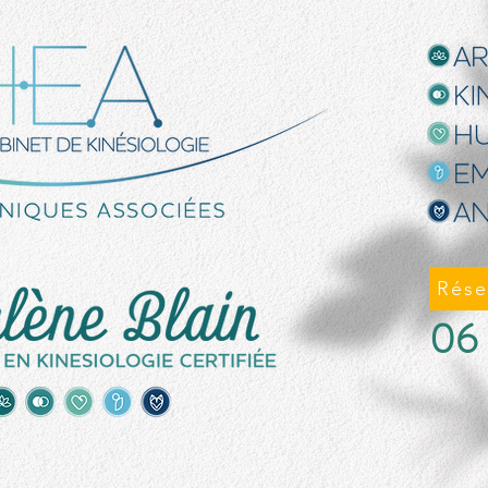
Rése
06 