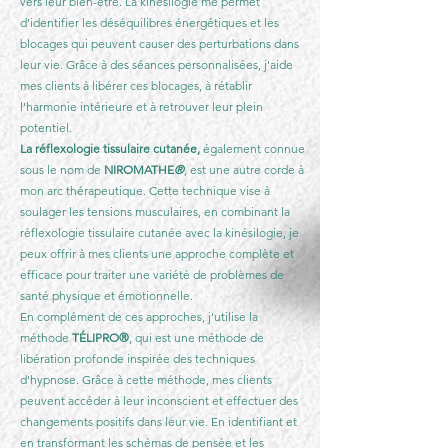
vers leur bien-être. La kinésilogie me permet
d'identifier les déséquilibres énergétiques et les
blocages qui peuvent causer des perturbations dans
leur vie. Grâce à des séances personnalisées, j'aide
mes clients à libérer ces blocages, à rétablir
l'harmonie intérieure et à retrouver leur plein
potentiel.
La réflexologie tissulaire cutanée,
également connue
sous le nom de
NIROMATHE
®
, est une autre corde à
mon arc thérapeutique. Cette technique vise à
soulager les tensions m
usculaires, en combinant la
réflexologie tissulaire cutanée avec la kinésilogie, je
peux offrir à mes clients une approche complète et
efficace pour traiter une variété de problèmes de
santé physique et émotionnelle.
En complément de ces approches, j'utilise la
méthode
TÉLIPRO®
, qui est une méthode de
libération profonde inspirée des techniques
d'hypnose. Grâc
e à cette méthode, mes clients
peuvent accéder à leur inconscient et effectuer des
changements positifs dans leur vie. En identifiant et
en transformant les schémas de pensée et les