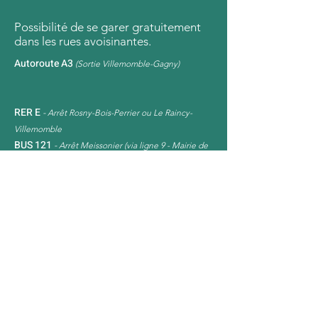
Possibilité de se garer gratuitement
dans les rues avoisinantes.
Autoroute A3
(Sortie Villemomble-Gagny)
RER E
-
Arrêt Rosny-Bois-Perrier ou Le Raincy-
Villemomble
BUS 121
-
Arrêt Meissonier (via ligne 9 - Mairie de
Montreuil)
BUS 14
5
-
Ar
rêt Cim
etière de Villemomble (via
ligne 5 - Église de Pantin)
BUS 221
-
Arrêt Meissonie
r (via ligne 3 - Gallieni)