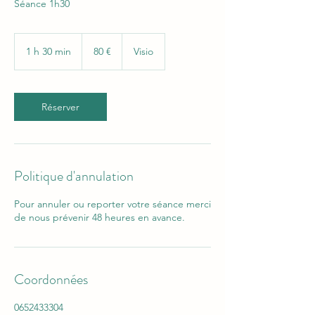
Séance 1h30
80
euros
1 h 30 min
1
80 €
Visio
3
0
m
i
Réserver
n
Politique d'annulation
Pour annuler ou reporter votre séance merci
de nous prévenir 48 heures en avance.
Coordonnées
0652433304