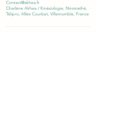
Contact@akhea.fr
Charlène Akhea / Kinésiologie, Niromathé,
Télipro, Allée Courbet, Villemomble, France
Réservez votre séance >
06 52 43 33 04
contact@akhea.fr
18 allée Courbet. 93250 VILLEMOMBLE