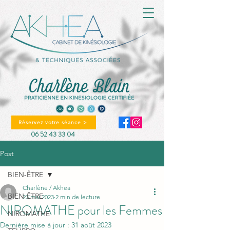
Réservez votre séance >
06 52 43 33 04
Post
BIEN-ÊTRE
Charlène / Akhea
BIEN-ÊTRE
23 mai 2023
2 min de lecture
NIROMATHE pour les Femmes
NIROMATHE
Dernière mise à jour :
31 août 2023