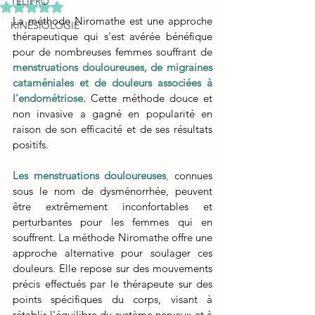
TELIPRO
Noté NaN étoiles sur 5.
La méthode Niromathe est une approche 
KINESIOLOGIE
thérapeutique qui s'est avérée bénéfique 
pour de nombreuses femmes souffrant de 
menstruations douloureuses, de migraines 
cataméniales et de douleurs associées à 
l'endométriose.
 Cette méthode douce et 
non invasive a gagné en popularité en 
raison de son efficacité et de ses résultats 
positifs.
Les menstruations douloureuses
,
 connues 
sous le nom de dysménorrhée, peuvent 
être extrêmement inconfortables et 
perturbantes pour les femmes qui en 
souffrent. La méthode Niromathe offre une 
approche alternative pour soulager ces 
douleurs. Elle repose sur des mouvements 
précis effectués par le thérapeute sur des 
points spécifiques du corps, visant à 
rétablir l'équilibre du système nerveux et à 