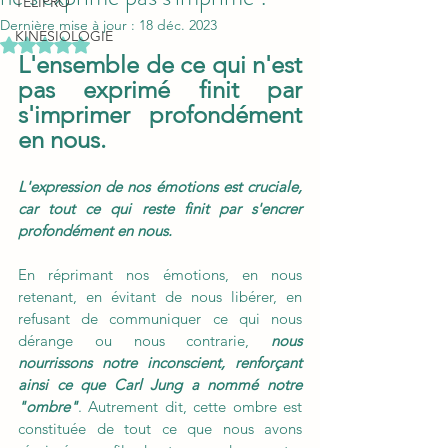
TELIPRO
Dernière mise à jour :
18 déc. 2023
KINESIOLOGIE
Noté NaN étoiles sur 5.
L'ensemble de ce qui n'est 
pas exprimé finit par 
s'imprimer profondément 
en nous. 
L'expression de nos émotions est cruciale, 
car tout ce qui reste finit par s'encrer 
profondément en nous.
En réprimant nos émotions, en nous 
retenant, en évitant de nous libérer, en 
refusant de communiquer ce qui nous 
dérange ou nous contrarie, 
nous 
nourrissons notre inconscient, renforçant 
ainsi ce que Carl Jung a nommé notre 
"ombre"
. Autrement dit, cette ombre est 
constituée de tout ce que nous avons 