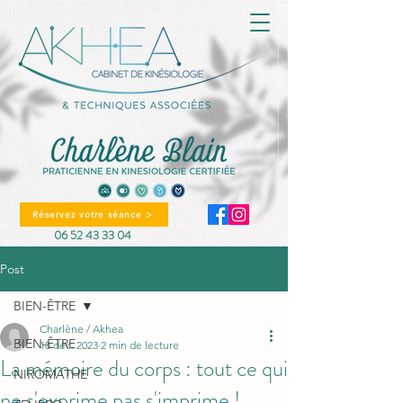
Réservez votre séance >
06 52 43 33 04
Post
BIEN-ÊTRE
Charlène / Akhea
BIEN-ÊTRE
18 déc. 2023
2 min de lecture
La mémoire du corps : tout ce qui
NIROMATHE
ne s'exprime pas s'imprime !