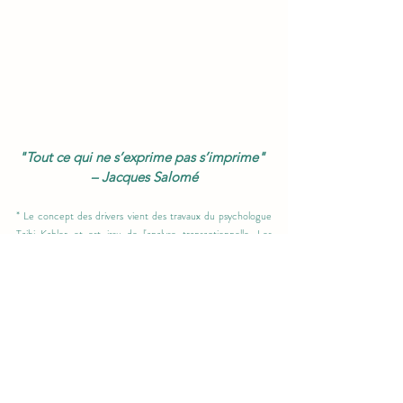
"Tout ce qui ne s’exprime pas s’imprime" 
– Jacques Salomé
* Le concept des drivers vient des travaux du psychologue 
Taibi Kahler et est issu de l'analyse transactionnelle. Les 
drivers, ce sont des messages qui, à force de nous être 
répétés ou que nous nous les répétions, influencent 
inconsciemment notre comportement et cela depuis notre 
enfance.